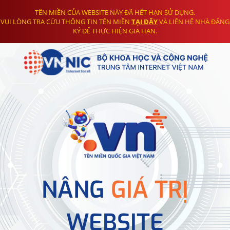
TÊN MIỀN CỦA WEBSITE NÀY ĐÃ HẾT HẠN SỬ DỤNG.
VUI LÒNG TRA CỨU THÔNG TIN TÊN MIỀN
TẠI ĐÂY
VÀ LIÊN HỆ NHÀ ĐĂNG
KÝ ĐỂ THỰC HIỆN GIA HẠN.
NÂNG
GIÁ TRỊ
WEBSITE