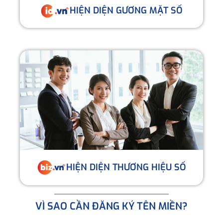
HIỆN DIỆN GƯƠNG MẶT SỐ
HIỆN DIỆN THƯƠNG HIỆU SỐ
VÌ SAO CẦN ĐĂNG KÝ TÊN MIỀN?