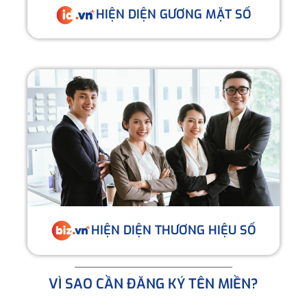
HIỆN DIỆN GƯƠNG MẶT SỐ
HIỆN DIỆN THƯƠNG HIỆU SỐ
VÌ SAO CẦN ĐĂNG KÝ TÊN MIỀN?