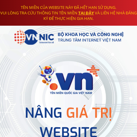
TÊN MIỀN CỦA WEBSITE NÀY ĐÃ HẾT HẠN SỬ DỤNG.
VUI LÒNG TRA CỨU THÔNG TIN TÊN MIỀN
TẠI ĐÂY
VÀ LIÊN HỆ NHÀ ĐĂNG
KÝ ĐỂ THỰC HIỆN GIA HẠN.
NÂNG
GIÁ TRỊ
WEBSITE