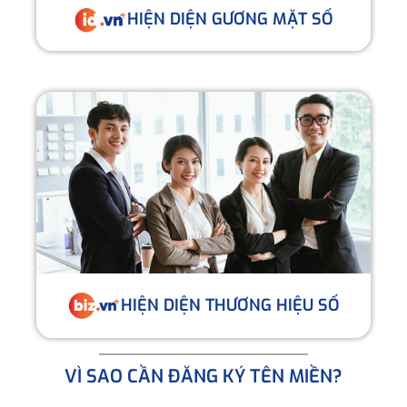
HIỆN DIỆN GƯƠNG MẶT SỐ
HIỆN DIỆN THƯƠNG HIỆU SỐ
VÌ SAO CẦN ĐĂNG KÝ TÊN MIỀN?