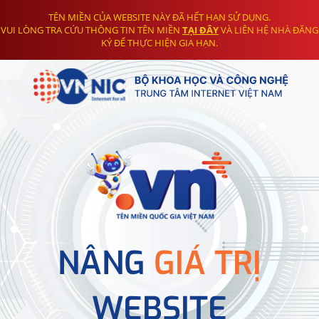
TÊN MIỀN CỦA WEBSITE NÀY ĐÃ HẾT HẠN SỬ DỤNG.
VUI LÒNG TRA CỨU THÔNG TIN TÊN MIỀN
TẠI ĐÂY
VÀ LIÊN HỆ NHÀ ĐĂNG
KÝ ĐỂ THỰC HIỆN GIA HẠN.
NÂNG
GIÁ TRỊ
WEBSITE