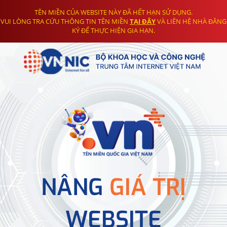
TÊN MIỀN CỦA WEBSITE NÀY ĐÃ HẾT HẠN SỬ DỤNG.
VUI LÒNG TRA CỨU THÔNG TIN TÊN MIỀN
TẠI ĐÂY
VÀ LIÊN HỆ NHÀ ĐĂNG
KÝ ĐỂ THỰC HIỆN GIA HẠN.
NÂNG
GIÁ TRỊ
WEBSITE