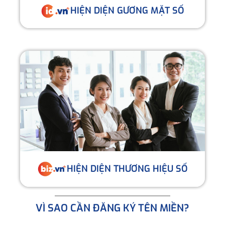
HIỆN DIỆN GƯƠNG MẶT SỐ
HIỆN DIỆN THƯƠNG HIỆU SỐ
VÌ SAO CẦN ĐĂNG KÝ TÊN MIỀN?