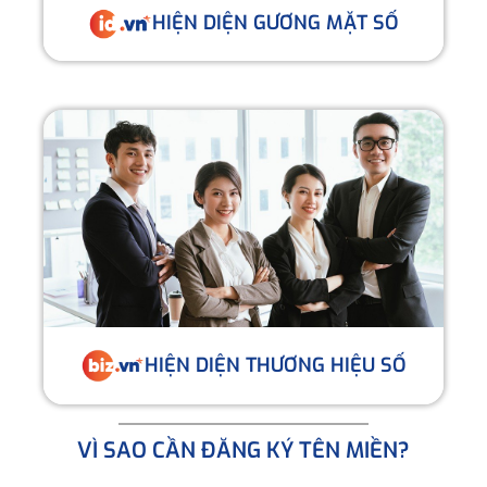
HIỆN DIỆN GƯƠNG MẶT SỐ
HIỆN DIỆN THƯƠNG HIỆU SỐ
VÌ SAO CẦN ĐĂNG KÝ TÊN MIỀN?