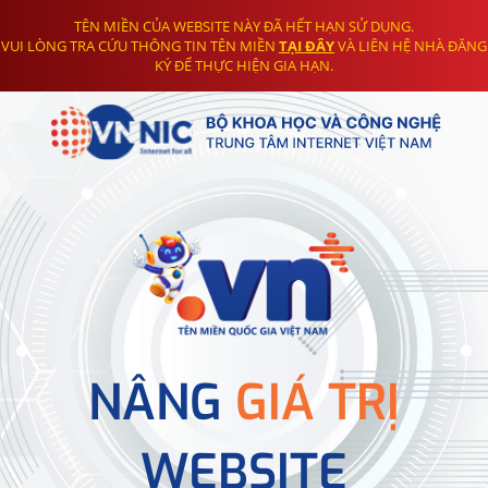
TÊN MIỀN CỦA WEBSITE NÀY ĐÃ HẾT HẠN SỬ DỤNG.
VUI LÒNG TRA CỨU THÔNG TIN TÊN MIỀN
TẠI ĐÂY
VÀ LIÊN HỆ NHÀ ĐĂNG
KÝ ĐỂ THỰC HIỆN GIA HẠN.
NÂNG
GIÁ TRỊ
WEBSITE