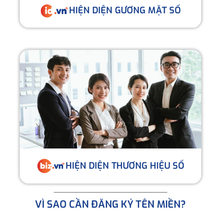
HIỆN DIỆN GƯƠNG MẶT SỐ
HIỆN DIỆN THƯƠNG HIỆU SỐ
VÌ SAO CẦN ĐĂNG KÝ TÊN MIỀN?