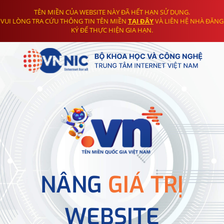
TÊN MIỀN CỦA WEBSITE NÀY ĐÃ HẾT HẠN SỬ DỤNG.
VUI LÒNG TRA CỨU THÔNG TIN TÊN MIỀN
TẠI ĐÂY
VÀ LIÊN HỆ NHÀ ĐĂNG
KÝ ĐỂ THỰC HIỆN GIA HẠN.
NÂNG
GIÁ TRỊ
WEBSITE