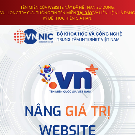
TÊN MIỀN CỦA WEBSITE NÀY ĐÃ HẾT HẠN SỬ DỤNG.
VUI LÒNG TRA CỨU THÔNG TIN TÊN MIỀN
TẠI ĐÂY
VÀ LIÊN HỆ NHÀ ĐĂNG
KÝ ĐỂ THỰC HIỆN GIA HẠN.
NÂNG
GIÁ TRỊ
WEBSITE