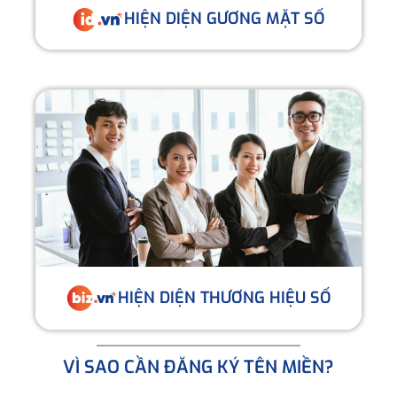
HIỆN DIỆN GƯƠNG MẶT SỐ
HIỆN DIỆN THƯƠNG HIỆU SỐ
VÌ SAO CẦN ĐĂNG KÝ TÊN MIỀN?