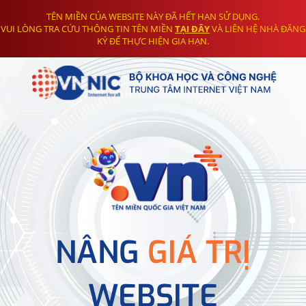
TÊN MIỀN CỦA WEBSITE NÀY ĐÃ HẾT HẠN SỬ DỤNG.
VUI LÒNG TRA CỨU THÔNG TIN TÊN MIỀN
TẠI ĐÂY
VÀ LIÊN HỆ NHÀ ĐĂNG
KÝ ĐỂ THỰC HIỆN GIA HẠN.
NÂNG
GIÁ TRỊ
WEBSITE