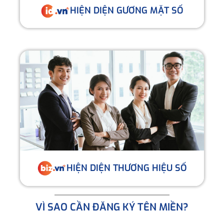
HIỆN DIỆN GƯƠNG MẶT SỐ
HIỆN DIỆN THƯƠNG HIỆU SỐ
VÌ SAO CẦN ĐĂNG KÝ TÊN MIỀN?