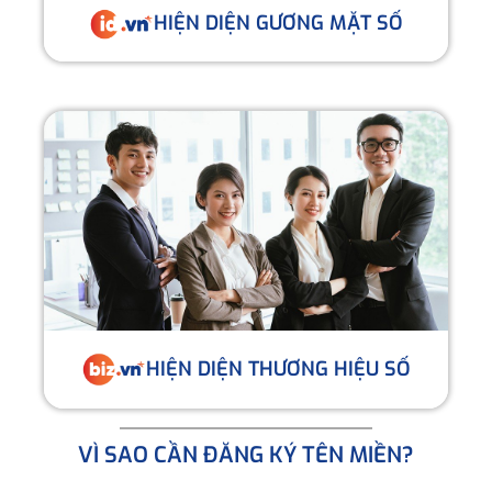
HIỆN DIỆN GƯƠNG MẶT SỐ
HIỆN DIỆN THƯƠNG HIỆU SỐ
VÌ SAO CẦN ĐĂNG KÝ TÊN MIỀN?