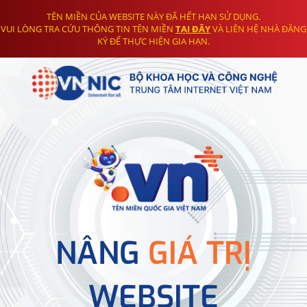
TÊN MIỀN CỦA WEBSITE NÀY ĐÃ HẾT HẠN SỬ DỤNG.
VUI LÒNG TRA CỨU THÔNG TIN TÊN MIỀN
TẠI ĐÂY
VÀ LIÊN HỆ NHÀ ĐĂNG
KÝ ĐỂ THỰC HIỆN GIA HẠN.
NÂNG
GIÁ TRỊ
WEBSITE