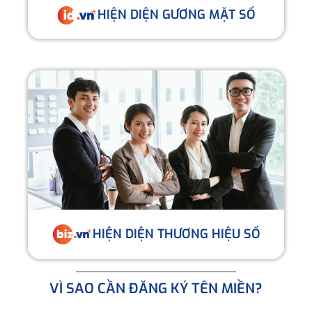
HIỆN DIỆN GƯƠNG MẶT SỐ
HIỆN DIỆN THƯƠNG HIỆU SỐ
VÌ SAO CẦN ĐĂNG KÝ TÊN MIỀN?