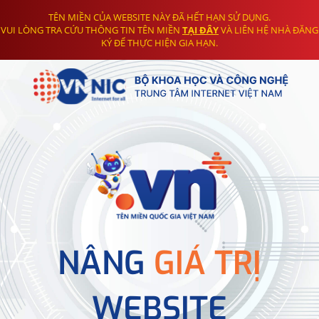
TÊN MIỀN CỦA WEBSITE NÀY ĐÃ HẾT HẠN SỬ DỤNG.
VUI LÒNG TRA CỨU THÔNG TIN TÊN MIỀN
TẠI ĐÂY
VÀ LIÊN HỆ NHÀ ĐĂNG
KÝ ĐỂ THỰC HIỆN GIA HẠN.
NÂNG
GIÁ TRỊ
WEBSITE