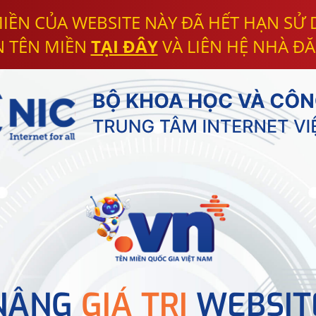
IỀN CỦA WEBSITE NÀY ĐÃ HẾT HẠN SỬ
N TÊN MIỀN
TẠI ĐÂY
VÀ LIÊN HỆ NHÀ ĐĂ
NÂNG
GIÁ TRỊ
WEBSIT