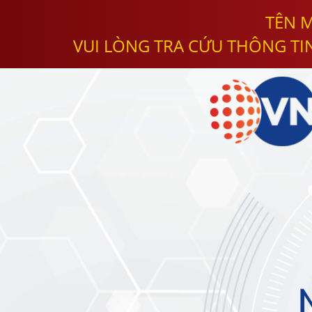
TÊN M
VUI LÒNG TRA CỨU THÔNG TI