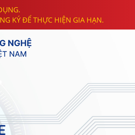
 DỤNG.
NG KÝ ĐỂ THỰC HIỆN GIA HẠN.
E