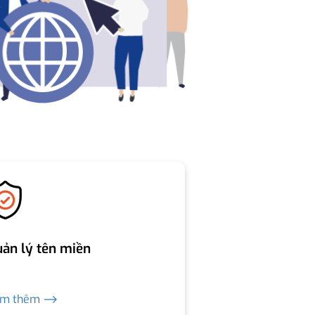
ản lý tên miền
em thêm ⟶