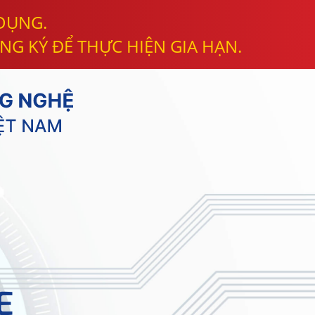
 DỤNG.
NG KÝ ĐỂ THỰC HIỆN GIA HẠN.
E