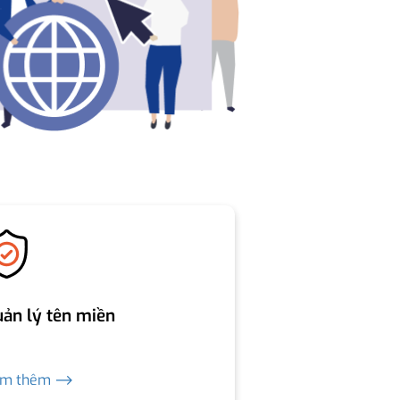
ản lý tên miền
em thêm ⟶