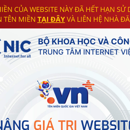
IỀN CỦA WEBSITE NÀY ĐÃ HẾT HẠN SỬ
N TÊN MIỀN
TẠI ĐÂY
VÀ LIÊN HỆ NHÀ ĐĂ
NÂNG
GIÁ TRỊ
WEBSIT