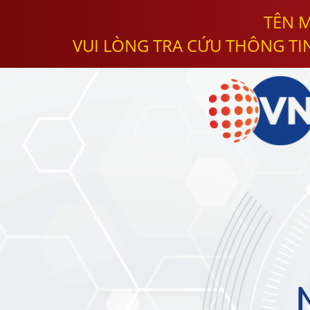
TÊN M
VUI LÒNG TRA CỨU THÔNG TI