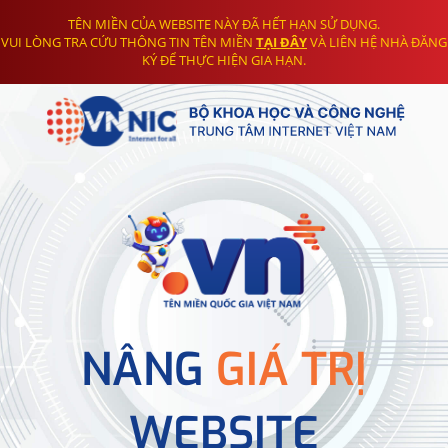
TÊN MIỀN CỦA WEBSITE NÀY ĐÃ HẾT HẠN SỬ DỤNG.
VUI LÒNG TRA CỨU THÔNG TIN TÊN MIỀN
TẠI ĐÂY
VÀ LIÊN HỆ NHÀ ĐĂNG
KÝ ĐỂ THỰC HIỆN GIA HẠN.
NÂNG
GIÁ TRỊ
WEBSITE