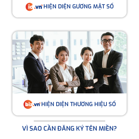
HIỆN DIỆN GƯƠNG MẶT SỐ
HIỆN DIỆN THƯƠNG HIỆU SỐ
VÌ SAO CẦN ĐĂNG KÝ TÊN MIỀN?