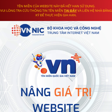
TÊN MIỀN CỦA WEBSITE NÀY ĐÃ HẾT HẠN SỬ DỤNG.
VUI LÒNG TRA CỨU THÔNG TIN TÊN MIỀN
TẠI ĐÂY
VÀ LIÊN HỆ NHÀ ĐĂNG
KÝ ĐỂ THỰC HIỆN GIA HẠN.
NÂNG
GIÁ TRỊ
WEBSITE