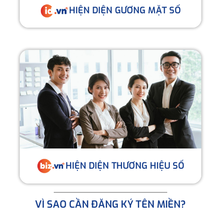
HIỆN DIỆN GƯƠNG MẶT SỐ
HIỆN DIỆN THƯƠNG HIỆU SỐ
VÌ SAO CẦN ĐĂNG KÝ TÊN MIỀN?