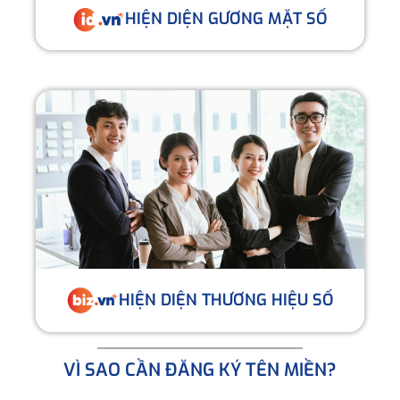
HIỆN DIỆN GƯƠNG MẶT SỐ
HIỆN DIỆN THƯƠNG HIỆU SỐ
VÌ SAO CẦN ĐĂNG KÝ TÊN MIỀN?