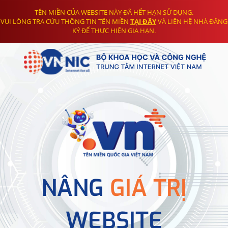
TÊN MIỀN CỦA WEBSITE NÀY ĐÃ HẾT HẠN SỬ DỤNG.
VUI LÒNG TRA CỨU THÔNG TIN TÊN MIỀN
TẠI ĐÂY
VÀ LIÊN HỆ NHÀ ĐĂNG
KÝ ĐỂ THỰC HIỆN GIA HẠN.
NÂNG
GIÁ TRỊ
WEBSITE