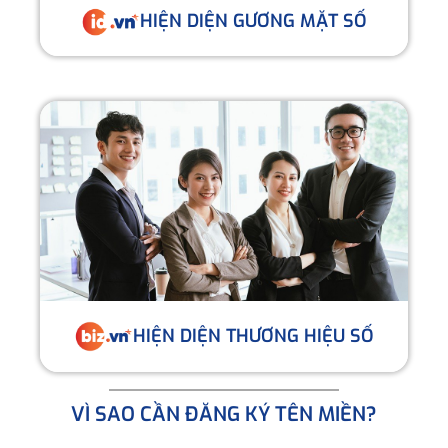
HIỆN DIỆN GƯƠNG MẶT SỐ
HIỆN DIỆN THƯƠNG HIỆU SỐ
VÌ SAO CẦN ĐĂNG KÝ TÊN MIỀN?