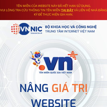
TÊN MIỀN CỦA WEBSITE NÀY ĐÃ HẾT HẠN SỬ DỤNG.
VUI LÒNG TRA CỨU THÔNG TIN TÊN MIỀN
TẠI ĐÂY
VÀ LIÊN HỆ NHÀ ĐĂNG
KÝ ĐỂ THỰC HIỆN GIA HẠN.
NÂNG
GIÁ TRỊ
WEBSITE