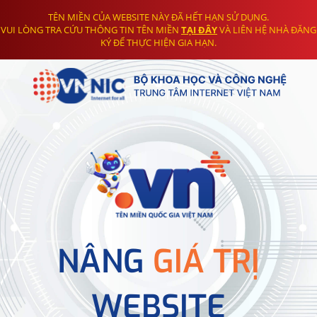
TÊN MIỀN CỦA WEBSITE NÀY ĐÃ HẾT HẠN SỬ DỤNG.
VUI LÒNG TRA CỨU THÔNG TIN TÊN MIỀN
TẠI ĐÂY
VÀ LIÊN HỆ NHÀ ĐĂNG
KÝ ĐỂ THỰC HIỆN GIA HẠN.
NÂNG
GIÁ TRỊ
WEBSITE