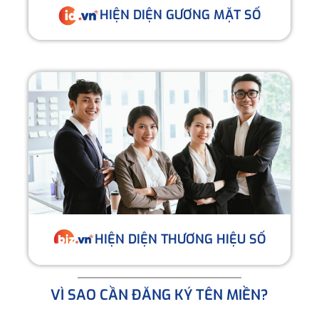
HIỆN DIỆN GƯƠNG MẶT SỐ
HIỆN DIỆN THƯƠNG HIỆU SỐ
VÌ SAO CẦN ĐĂNG KÝ TÊN MIỀN?