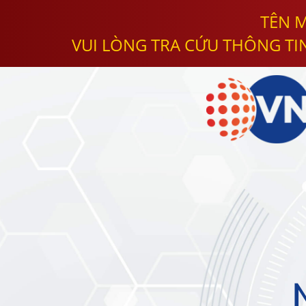
TÊN M
VUI LÒNG TRA CỨU THÔNG TI