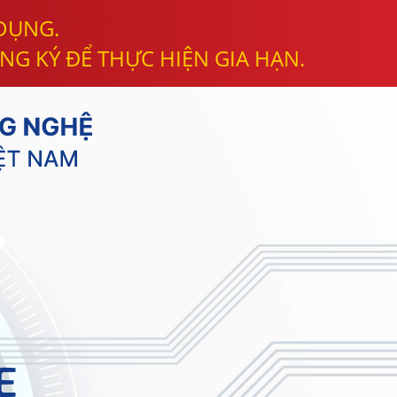
 DỤNG.
NG KÝ ĐỂ THỰC HIỆN GIA HẠN.
E