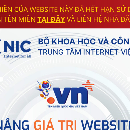
IỀN CỦA WEBSITE NÀY ĐÃ HẾT HẠN SỬ
N TÊN MIỀN
TẠI ĐÂY
VÀ LIÊN HỆ NHÀ ĐĂ
NÂNG
GIÁ TRỊ
WEBSIT