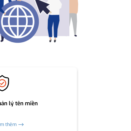
ản lý tên miền
em thêm ⟶