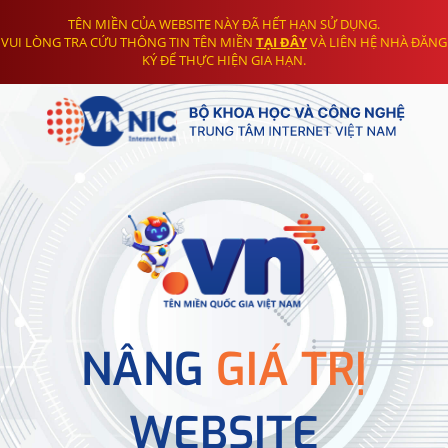
TÊN MIỀN CỦA WEBSITE NÀY ĐÃ HẾT HẠN SỬ DỤNG.
VUI LÒNG TRA CỨU THÔNG TIN TÊN MIỀN
TẠI ĐÂY
VÀ LIÊN HỆ NHÀ ĐĂNG
KÝ ĐỂ THỰC HIỆN GIA HẠN.
NÂNG
GIÁ TRỊ
WEBSITE