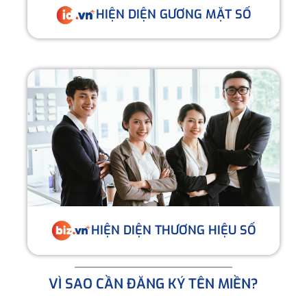
HIỆN DIỆN GƯƠNG MẶT SỐ
HIỆN DIỆN THƯƠNG HIỆU SỐ
VÌ SAO CẦN ĐĂNG KÝ TÊN MIỀN?