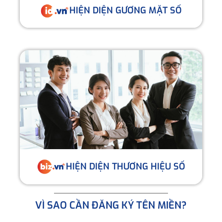
HIỆN DIỆN GƯƠNG MẶT SỐ
HIỆN DIỆN THƯƠNG HIỆU SỐ
VÌ SAO CẦN ĐĂNG KÝ TÊN MIỀN?