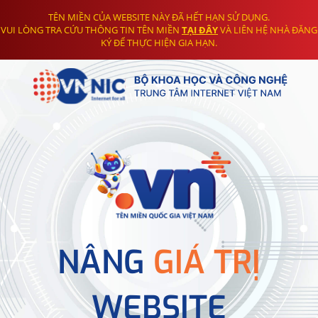
TÊN MIỀN CỦA WEBSITE NÀY ĐÃ HẾT HẠN SỬ DỤNG.
VUI LÒNG TRA CỨU THÔNG TIN TÊN MIỀN
TẠI ĐÂY
VÀ LIÊN HỆ NHÀ ĐĂNG
KÝ ĐỂ THỰC HIỆN GIA HẠN.
NÂNG
GIÁ TRỊ
WEBSITE