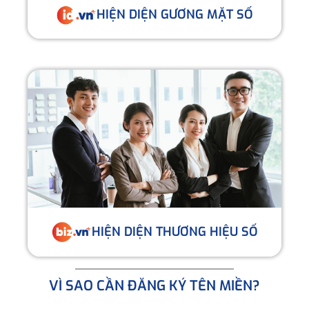
HIỆN DIỆN GƯƠNG MẶT SỐ
HIỆN DIỆN THƯƠNG HIỆU SỐ
VÌ SAO CẦN ĐĂNG KÝ TÊN MIỀN?