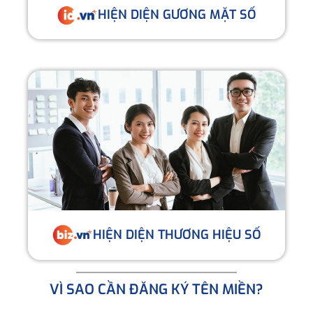
HIỆN DIỆN GƯƠNG MẶT SỐ
HIỆN DIỆN THƯƠNG HIỆU SỐ
VÌ SAO CẦN ĐĂNG KÝ TÊN MIỀN?