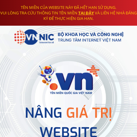
TÊN MIỀN CỦA WEBSITE NÀY ĐÃ HẾT HẠN SỬ DỤNG.
VUI LÒNG TRA CỨU THÔNG TIN TÊN MIỀN
TẠI ĐÂY
VÀ LIÊN HỆ NHÀ ĐĂNG
KÝ ĐỂ THỰC HIỆN GIA HẠN.
NÂNG
GIÁ TRỊ
WEBSITE