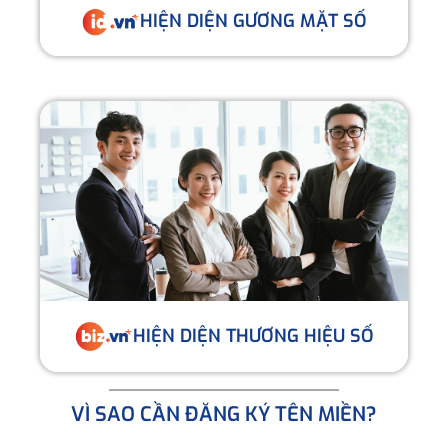
HIỆN DIỆN GƯƠNG MẶT SỐ
HIỆN DIỆN THƯƠNG HIỆU SỐ
VÌ SAO CẦN ĐĂNG KÝ TÊN MIỀN?