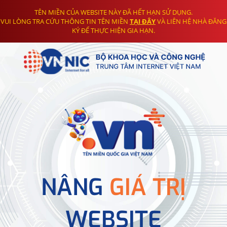
TÊN MIỀN CỦA WEBSITE NÀY ĐÃ HẾT HẠN SỬ DỤNG.
VUI LÒNG TRA CỨU THÔNG TIN TÊN MIỀN
TẠI ĐÂY
VÀ LIÊN HỆ NHÀ ĐĂNG
KÝ ĐỂ THỰC HIỆN GIA HẠN.
NÂNG
GIÁ TRỊ
WEBSITE