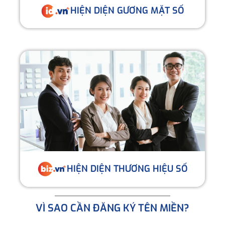
HIỆN DIỆN GƯƠNG MẶT SỐ
HIỆN DIỆN THƯƠNG HIỆU SỐ
VÌ SAO CẦN ĐĂNG KÝ TÊN MIỀN?