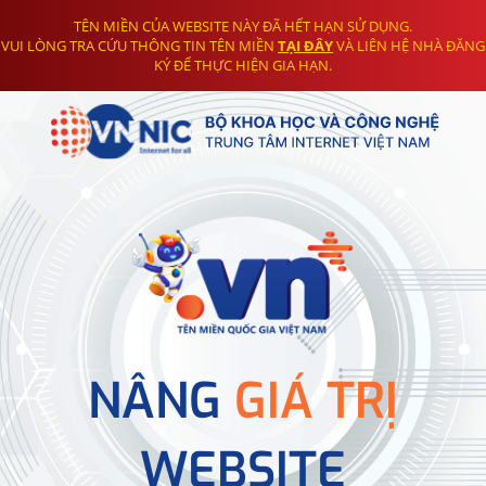
TÊN MIỀN CỦA WEBSITE NÀY ĐÃ HẾT HẠN SỬ DỤNG.
VUI LÒNG TRA CỨU THÔNG TIN TÊN MIỀN
TẠI ĐÂY
VÀ LIÊN HỆ NHÀ ĐĂNG
KÝ ĐỂ THỰC HIỆN GIA HẠN.
NÂNG
GIÁ TRỊ
WEBSITE