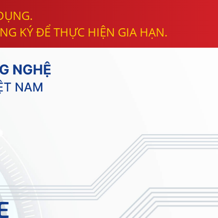
 DỤNG.
NG KÝ ĐỂ THỰC HIỆN GIA HẠN.
E