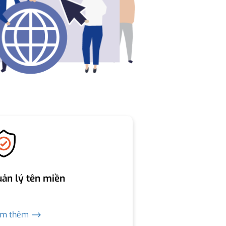
ản lý tên miền
em thêm ⟶