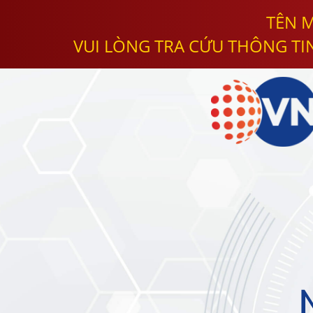
TÊN M
VUI LÒNG TRA CỨU THÔNG TI