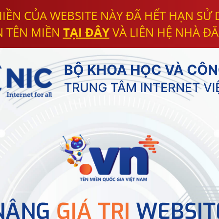
IỀN CỦA WEBSITE NÀY ĐÃ HẾT HẠN SỬ
N TÊN MIỀN
TẠI ĐÂY
VÀ LIÊN HỆ NHÀ ĐĂ
NÂNG
GIÁ TRỊ
WEBSIT