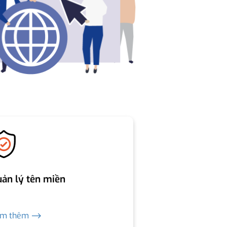
ản lý tên miền
em thêm ⟶