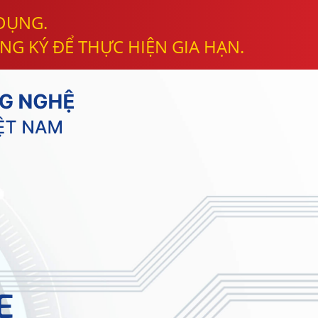
 DỤNG.
NG KÝ ĐỂ THỰC HIỆN GIA HẠN.
E