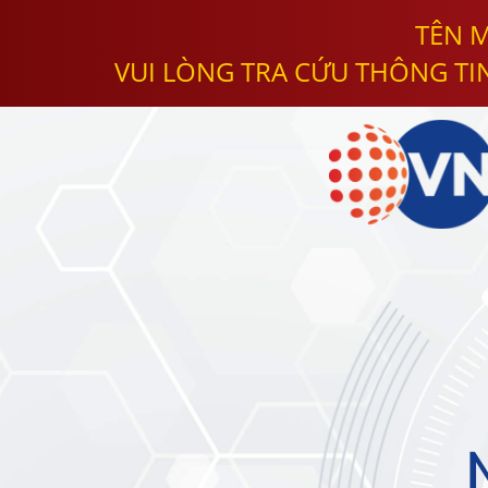
TÊN M
VUI LÒNG TRA CỨU THÔNG TI