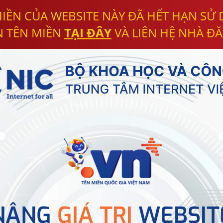
IỀN CỦA WEBSITE NÀY ĐÃ HẾT HẠN SỬ
N TÊN MIỀN
TẠI ĐÂY
VÀ LIÊN HỆ NHÀ ĐĂ
NÂNG
GIÁ TRỊ
WEBSIT