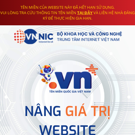
TÊN MIỀN CỦA WEBSITE NÀY ĐÃ HẾT HẠN SỬ DỤNG.
VUI LÒNG TRA CỨU THÔNG TIN TÊN MIỀN
TẠI ĐÂY
VÀ LIÊN HỆ NHÀ ĐĂNG
KÝ ĐỂ THỰC HIỆN GIA HẠN.
NÂNG
GIÁ TRỊ
WEBSITE