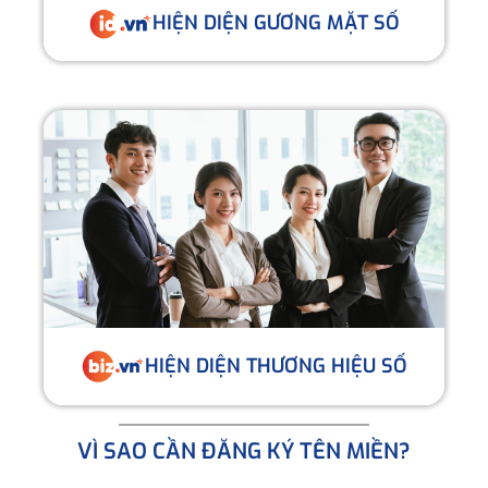
HIỆN DIỆN GƯƠNG MẶT SỐ
HIỆN DIỆN THƯƠNG HIỆU SỐ
VÌ SAO CẦN ĐĂNG KÝ TÊN MIỀN?