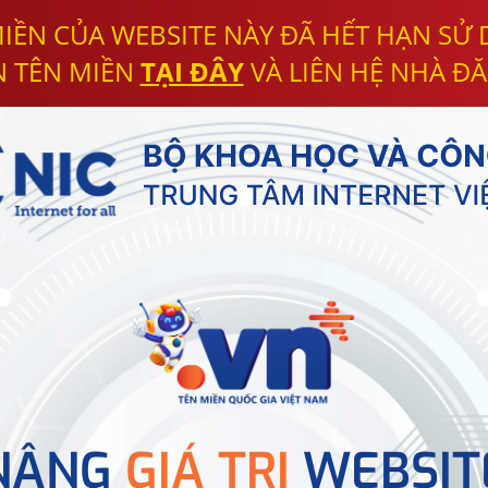
IỀN CỦA WEBSITE NÀY ĐÃ HẾT HẠN SỬ
N TÊN MIỀN
TẠI ĐÂY
VÀ LIÊN HỆ NHÀ ĐĂ
NÂNG
GIÁ TRỊ
WEBSIT