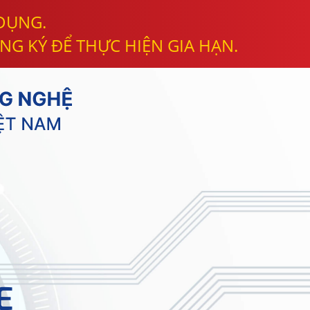
 DỤNG.
NG KÝ ĐỂ THỰC HIỆN GIA HẠN.
E