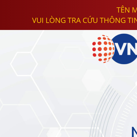
TÊN M
VUI LÒNG TRA CỨU THÔNG TI