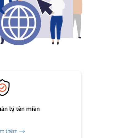
ản lý tên miền
em thêm ⟶