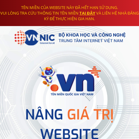
TÊN MIỀN CỦA WEBSITE NÀY ĐÃ HẾT HẠN SỬ DỤNG.
VUI LÒNG TRA CỨU THÔNG TIN TÊN MIỀN
TẠI ĐÂY
VÀ LIÊN HỆ NHÀ ĐĂNG
KÝ ĐỂ THỰC HIỆN GIA HẠN.
NÂNG
GIÁ TRỊ
WEBSITE