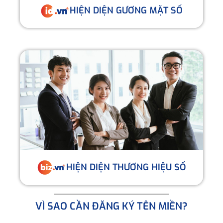
HIỆN DIỆN GƯƠNG MẶT SỐ
HIỆN DIỆN THƯƠNG HIỆU SỐ
VÌ SAO CẦN ĐĂNG KÝ TÊN MIỀN?