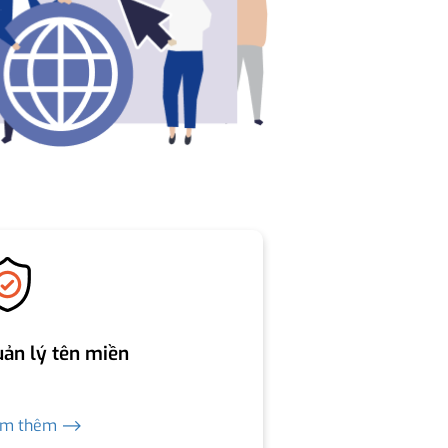
ản lý tên miền
em thêm ⟶