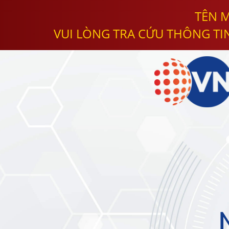
TÊN M
VUI LÒNG TRA CỨU THÔNG TI