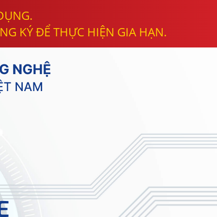
 DỤNG.
NG KÝ ĐỂ THỰC HIỆN GIA HẠN.
E