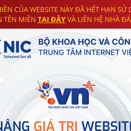
IỀN CỦA WEBSITE NÀY ĐÃ HẾT HẠN SỬ
N TÊN MIỀN
TẠI ĐÂY
VÀ LIÊN HỆ NHÀ ĐĂ
NÂNG
GIÁ TRỊ
WEBSIT