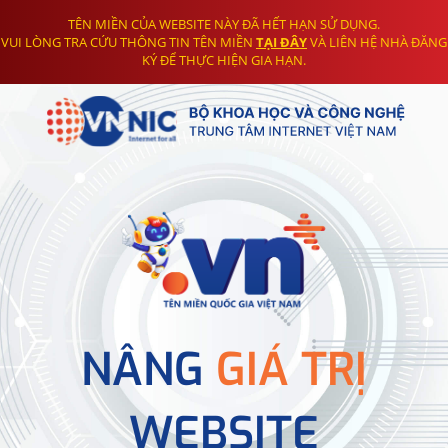
TÊN MIỀN CỦA WEBSITE NÀY ĐÃ HẾT HẠN SỬ DỤNG.
VUI LÒNG TRA CỨU THÔNG TIN TÊN MIỀN
TẠI ĐÂY
VÀ LIÊN HỆ NHÀ ĐĂNG
KÝ ĐỂ THỰC HIỆN GIA HẠN.
NÂNG
GIÁ TRỊ
WEBSITE