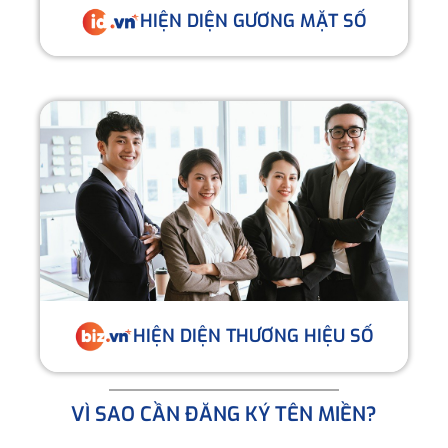
HIỆN DIỆN GƯƠNG MẶT SỐ
HIỆN DIỆN THƯƠNG HIỆU SỐ
VÌ SAO CẦN ĐĂNG KÝ TÊN MIỀN?