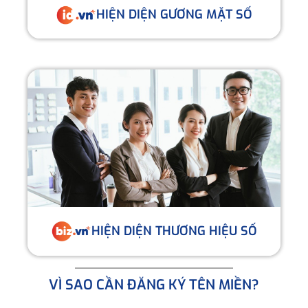
HIỆN DIỆN GƯƠNG MẶT SỐ
HIỆN DIỆN THƯƠNG HIỆU SỐ
VÌ SAO CẦN ĐĂNG KÝ TÊN MIỀN?