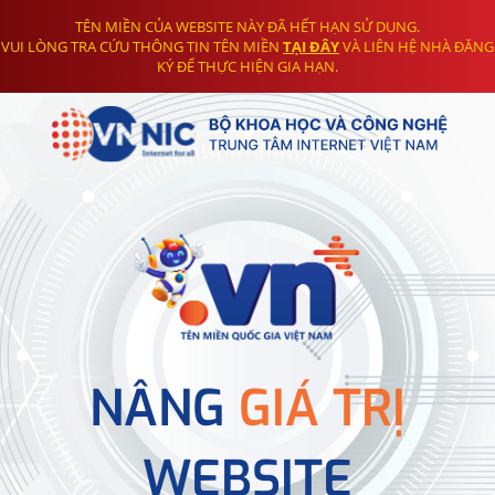
TÊN MIỀN CỦA WEBSITE NÀY ĐÃ HẾT HẠN SỬ DỤNG.
VUI LÒNG TRA CỨU THÔNG TIN TÊN MIỀN
TẠI ĐÂY
VÀ LIÊN HỆ NHÀ ĐĂNG
KÝ ĐỂ THỰC HIỆN GIA HẠN.
NÂNG
GIÁ TRỊ
WEBSITE