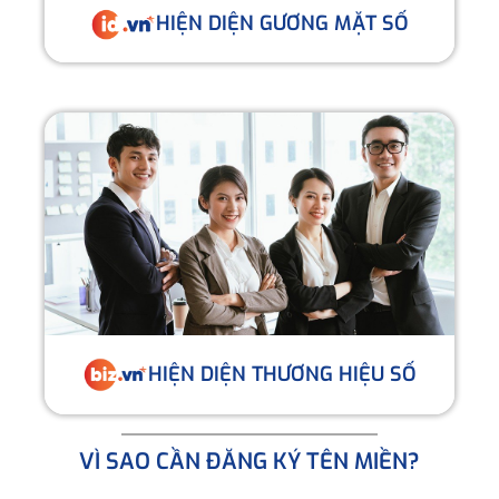
HIỆN DIỆN GƯƠNG MẶT SỐ
HIỆN DIỆN THƯƠNG HIỆU SỐ
VÌ SAO CẦN ĐĂNG KÝ TÊN MIỀN?