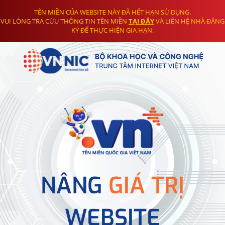
TÊN MIỀN CỦA WEBSITE NÀY ĐÃ HẾT HẠN SỬ DỤNG.
VUI LÒNG TRA CỨU THÔNG TIN TÊN MIỀN
TẠI ĐÂY
VÀ LIÊN HỆ NHÀ ĐĂNG
KÝ ĐỂ THỰC HIỆN GIA HẠN.
NÂNG
GIÁ TRỊ
WEBSITE