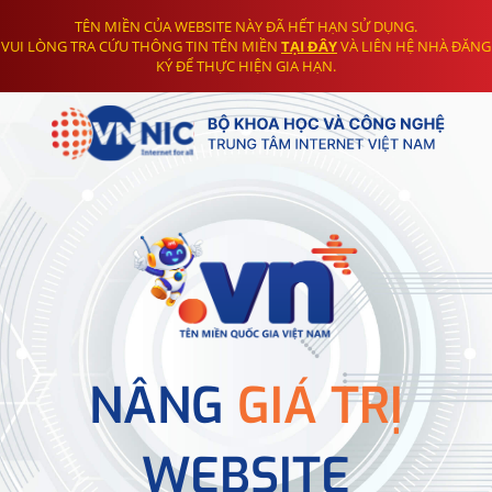
TÊN MIỀN CỦA WEBSITE NÀY ĐÃ HẾT HẠN SỬ DỤNG.
VUI LÒNG TRA CỨU THÔNG TIN TÊN MIỀN
TẠI ĐÂY
VÀ LIÊN HỆ NHÀ ĐĂNG
KÝ ĐỂ THỰC HIỆN GIA HẠN.
NÂNG
GIÁ TRỊ
WEBSITE