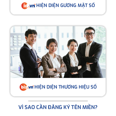
HIỆN DIỆN GƯƠNG MẶT SỐ
HIỆN DIỆN THƯƠNG HIỆU SỐ
VÌ SAO CẦN ĐĂNG KÝ TÊN MIỀN?