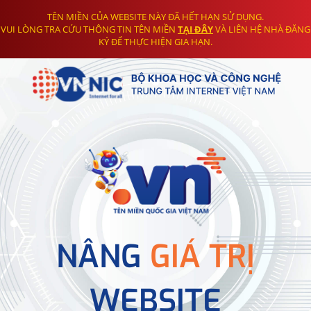
TÊN MIỀN CỦA WEBSITE NÀY ĐÃ HẾT HẠN SỬ DỤNG.
VUI LÒNG TRA CỨU THÔNG TIN TÊN MIỀN
TẠI ĐÂY
VÀ LIÊN HỆ NHÀ ĐĂNG
KÝ ĐỂ THỰC HIỆN GIA HẠN.
NÂNG
GIÁ TRỊ
WEBSITE