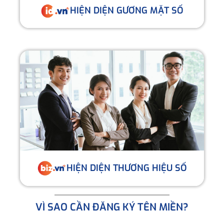
HIỆN DIỆN GƯƠNG MẶT SỐ
HIỆN DIỆN THƯƠNG HIỆU SỐ
VÌ SAO CẦN ĐĂNG KÝ TÊN MIỀN?