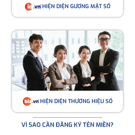
HIỆN DIỆN GƯƠNG MẶT SỐ
HIỆN DIỆN THƯƠNG HIỆU SỐ
VÌ SAO CẦN ĐĂNG KÝ TÊN MIỀN?