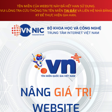
TÊN MIỀN CỦA WEBSITE NÀY ĐÃ HẾT HẠN SỬ DỤNG.
VUI LÒNG TRA CỨU THÔNG TIN TÊN MIỀN
TẠI ĐÂY
VÀ LIÊN HỆ NHÀ ĐĂNG
KÝ ĐỂ THỰC HIỆN GIA HẠN.
NÂNG
GIÁ TRỊ
WEBSITE