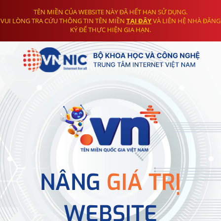
TÊN MIỀN CỦA WEBSITE NÀY ĐÃ HẾT HẠN SỬ DỤNG.
VUI LÒNG TRA CỨU THÔNG TIN TÊN MIỀN
TẠI ĐÂY
VÀ LIÊN HỆ NHÀ ĐĂNG
KÝ ĐỂ THỰC HIỆN GIA HẠN.
NÂNG
GIÁ TRỊ
WEBSITE