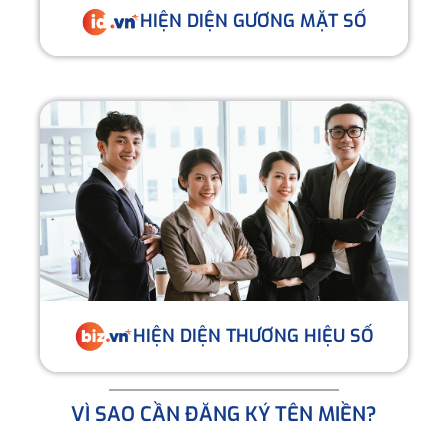
HIỆN DIỆN GƯƠNG MẶT SỐ
HIỆN DIỆN THƯƠNG HIỆU SỐ
VÌ SAO CẦN ĐĂNG KÝ TÊN MIỀN?