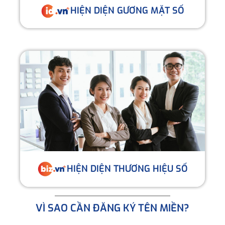
HIỆN DIỆN GƯƠNG MẶT SỐ
HIỆN DIỆN THƯƠNG HIỆU SỐ
VÌ SAO CẦN ĐĂNG KÝ TÊN MIỀN?