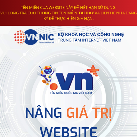
TÊN MIỀN CỦA WEBSITE NÀY ĐÃ HẾT HẠN SỬ DỤNG.
VUI LÒNG TRA CỨU THÔNG TIN TÊN MIỀN
TẠI ĐÂY
VÀ LIÊN HỆ NHÀ ĐĂNG
KÝ ĐỂ THỰC HIỆN GIA HẠN.
NÂNG
GIÁ TRỊ
WEBSITE