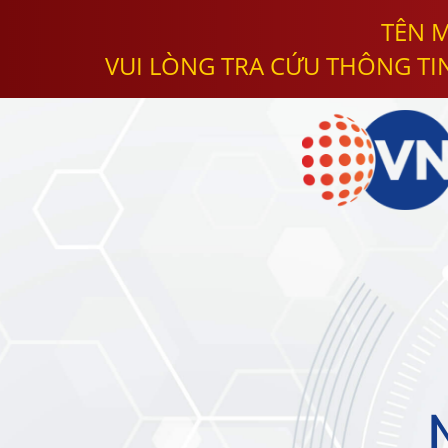
TÊN M
VUI LÒNG TRA CỨU THÔNG TI