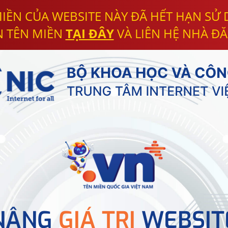
IỀN CỦA WEBSITE NÀY ĐÃ HẾT HẠN SỬ
N TÊN MIỀN
TẠI ĐÂY
VÀ LIÊN HỆ NHÀ ĐĂ
NÂNG
GIÁ TRỊ
WEBSIT