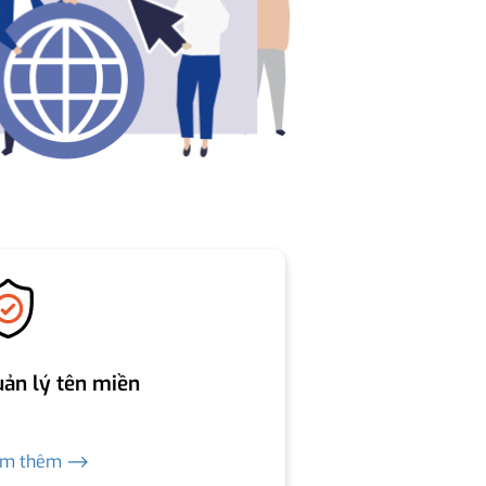
ản lý tên miền
em thêm ⟶