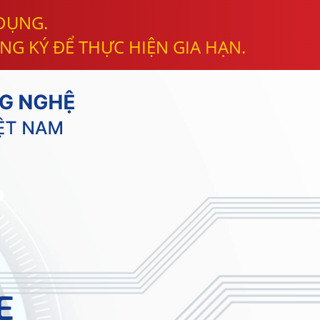
 DỤNG.
NG KÝ ĐỂ THỰC HIỆN GIA HẠN.
E