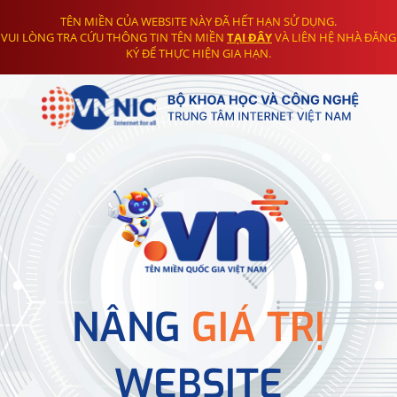
TÊN MIỀN CỦA WEBSITE NÀY ĐÃ HẾT HẠN SỬ DỤNG.
VUI LÒNG TRA CỨU THÔNG TIN TÊN MIỀN
TẠI ĐÂY
VÀ LIÊN HỆ NHÀ ĐĂNG
KÝ ĐỂ THỰC HIỆN GIA HẠN.
NÂNG
GIÁ TRỊ
WEBSITE