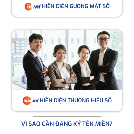
HIỆN DIỆN GƯƠNG MẶT SỐ
HIỆN DIỆN THƯƠNG HIỆU SỐ
VÌ SAO CẦN ĐĂNG KÝ TÊN MIỀN?