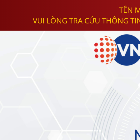
TÊN M
VUI LÒNG TRA CỨU THÔNG TI