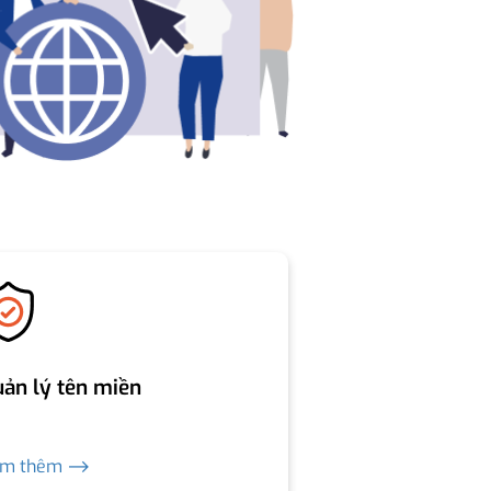
ản lý tên miền
em thêm ⟶