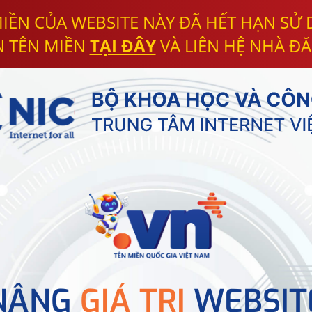
IỀN CỦA WEBSITE NÀY ĐÃ HẾT HẠN SỬ
N TÊN MIỀN
TẠI ĐÂY
VÀ LIÊN HỆ NHÀ ĐĂ
NÂNG
GIÁ TRỊ
WEBSIT