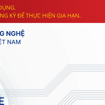
 DỤNG.
NG KÝ ĐỂ THỰC HIỆN GIA HẠN.
E