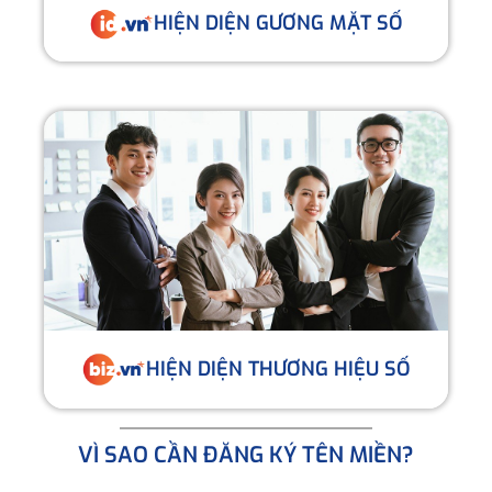
HIỆN DIỆN GƯƠNG MẶT SỐ
HIỆN DIỆN THƯƠNG HIỆU SỐ
VÌ SAO CẦN ĐĂNG KÝ TÊN MIỀN?