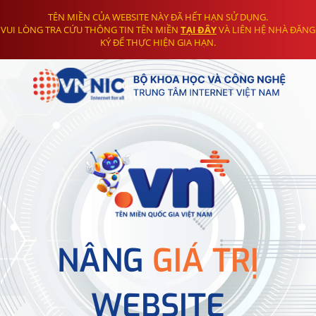
TÊN MIỀN CỦA WEBSITE NÀY ĐÃ HẾT HẠN SỬ DỤNG.
VUI LÒNG TRA CỨU THÔNG TIN TÊN MIỀN
TẠI ĐÂY
VÀ LIÊN HỆ NHÀ ĐĂNG
KÝ ĐỂ THỰC HIỆN GIA HẠN.
NÂNG
GIÁ TRỊ
WEBSITE