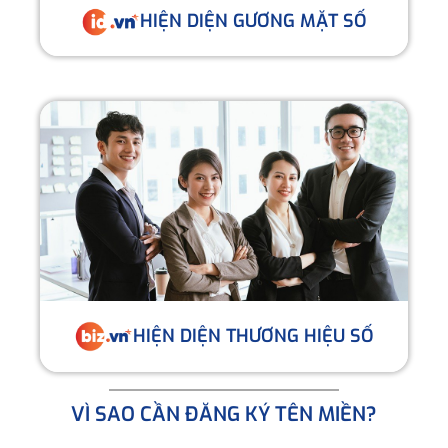
HIỆN DIỆN GƯƠNG MẶT SỐ
HIỆN DIỆN THƯƠNG HIỆU SỐ
VÌ SAO CẦN ĐĂNG KÝ TÊN MIỀN?