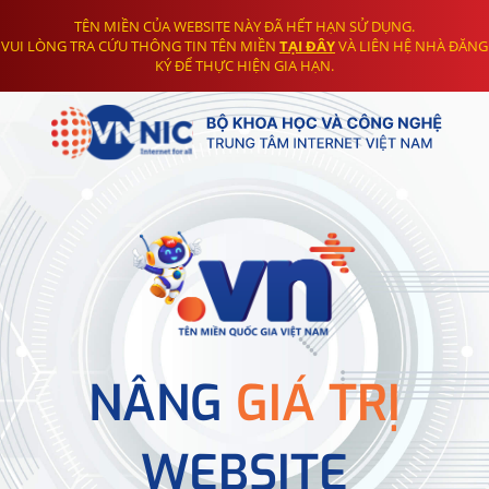
TÊN MIỀN CỦA WEBSITE NÀY ĐÃ HẾT HẠN SỬ DỤNG.
VUI LÒNG TRA CỨU THÔNG TIN TÊN MIỀN
TẠI ĐÂY
VÀ LIÊN HỆ NHÀ ĐĂNG
KÝ ĐỂ THỰC HIỆN GIA HẠN.
NÂNG
GIÁ TRỊ
WEBSITE