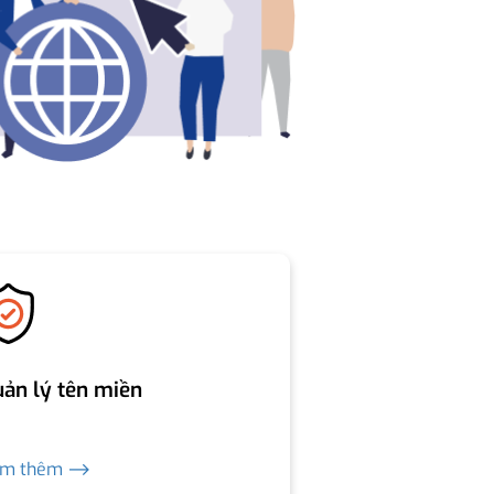
ản lý tên miền
em thêm ⟶