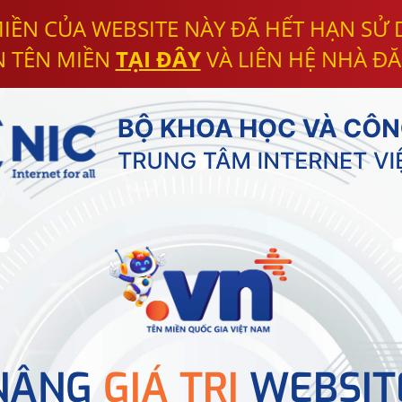
IỀN CỦA WEBSITE NÀY ĐÃ HẾT HẠN SỬ
N TÊN MIỀN
TẠI ĐÂY
VÀ LIÊN HỆ NHÀ ĐĂ
NÂNG
GIÁ TRỊ
WEBSIT