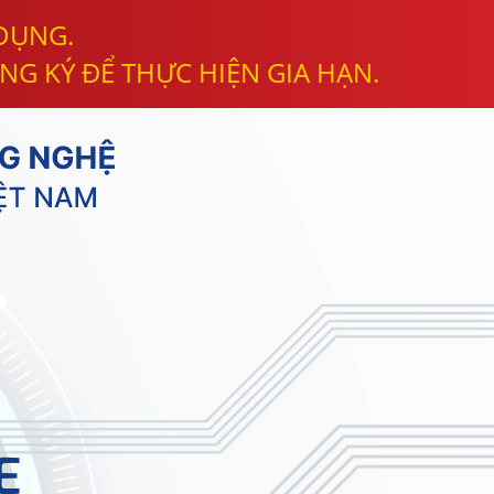
 DỤNG.
NG KÝ ĐỂ THỰC HIỆN GIA HẠN.
E