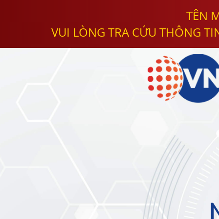
TÊN M
VUI LÒNG TRA CỨU THÔNG TI