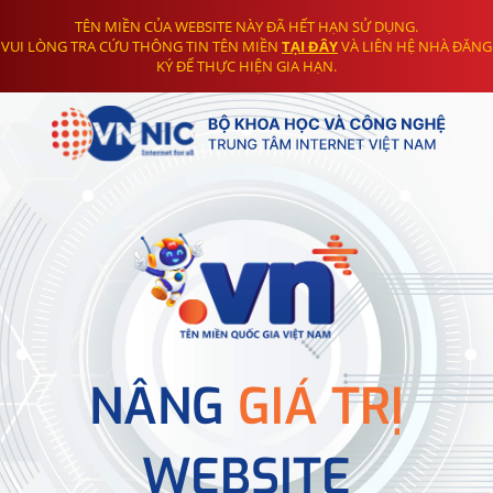
TÊN MIỀN CỦA WEBSITE NÀY ĐÃ HẾT HẠN SỬ DỤNG.
VUI LÒNG TRA CỨU THÔNG TIN TÊN MIỀN
TẠI ĐÂY
VÀ LIÊN HỆ NHÀ ĐĂNG
KÝ ĐỂ THỰC HIỆN GIA HẠN.
NÂNG
GIÁ TRỊ
WEBSITE