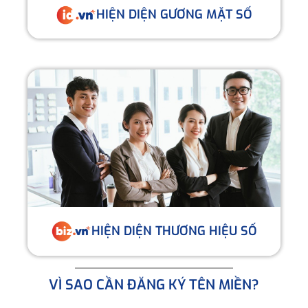
HIỆN DIỆN GƯƠNG MẶT SỐ
HIỆN DIỆN THƯƠNG HIỆU SỐ
VÌ SAO CẦN ĐĂNG KÝ TÊN MIỀN?