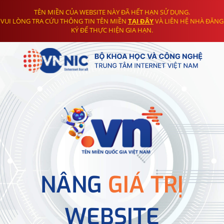
TÊN MIỀN CỦA WEBSITE NÀY ĐÃ HẾT HẠN SỬ DỤNG.
VUI LÒNG TRA CỨU THÔNG TIN TÊN MIỀN
TẠI ĐÂY
VÀ LIÊN HỆ NHÀ ĐĂNG
KÝ ĐỂ THỰC HIỆN GIA HẠN.
NÂNG
GIÁ TRỊ
WEBSITE