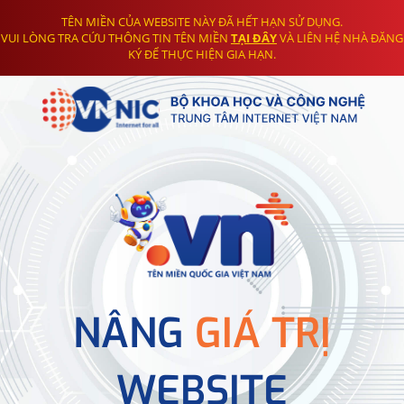
TÊN MIỀN CỦA WEBSITE NÀY ĐÃ HẾT HẠN SỬ DỤNG.
VUI LÒNG TRA CỨU THÔNG TIN TÊN MIỀN
TẠI ĐÂY
VÀ LIÊN HỆ NHÀ ĐĂNG
KÝ ĐỂ THỰC HIỆN GIA HẠN.
NÂNG
GIÁ TRỊ
WEBSITE