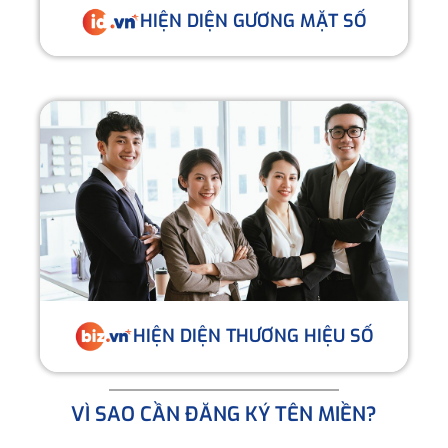
HIỆN DIỆN GƯƠNG MẶT SỐ
HIỆN DIỆN THƯƠNG HIỆU SỐ
VÌ SAO CẦN ĐĂNG KÝ TÊN MIỀN?