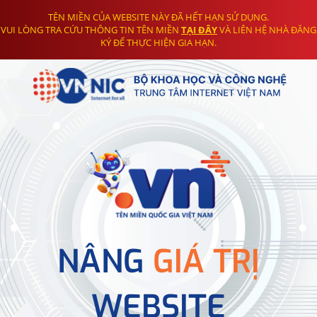
TÊN MIỀN CỦA WEBSITE NÀY ĐÃ HẾT HẠN SỬ DỤNG.
VUI LÒNG TRA CỨU THÔNG TIN TÊN MIỀN
TẠI ĐÂY
VÀ LIÊN HỆ NHÀ ĐĂNG
KÝ ĐỂ THỰC HIỆN GIA HẠN.
NÂNG
GIÁ TRỊ
WEBSITE