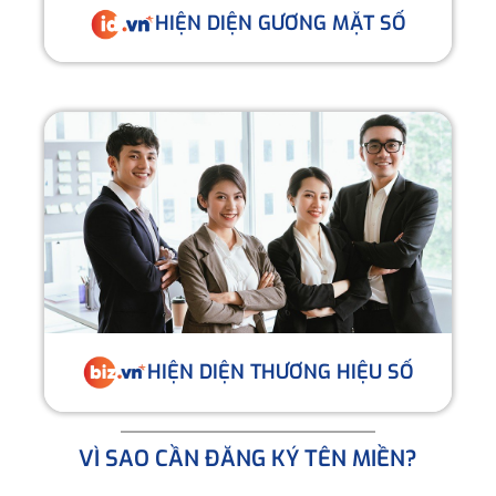
HIỆN DIỆN GƯƠNG MẶT SỐ
HIỆN DIỆN THƯƠNG HIỆU SỐ
VÌ SAO CẦN ĐĂNG KÝ TÊN MIỀN?