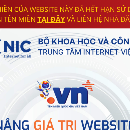
IỀN CỦA WEBSITE NÀY ĐÃ HẾT HẠN SỬ
N TÊN MIỀN
TẠI ĐÂY
VÀ LIÊN HỆ NHÀ ĐĂ
NÂNG
GIÁ TRỊ
WEBSIT