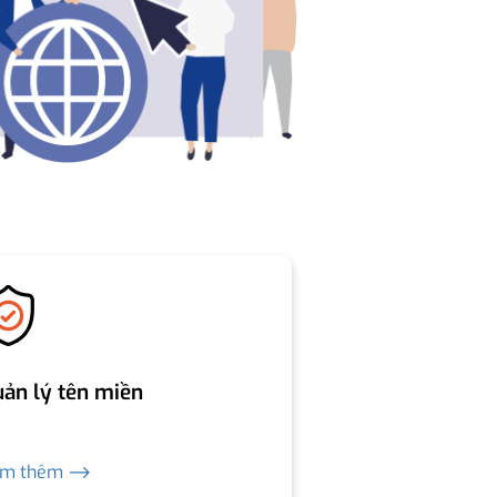
ản lý tên miền
em thêm ⟶