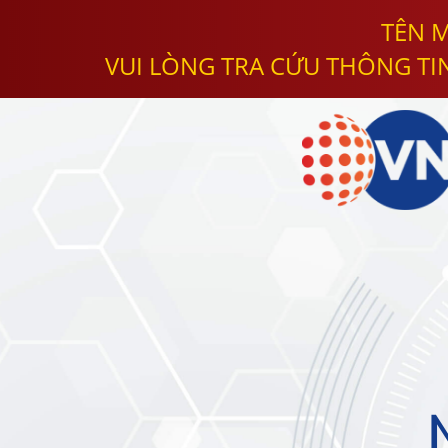
TÊN M
VUI LÒNG TRA CỨU THÔNG TI