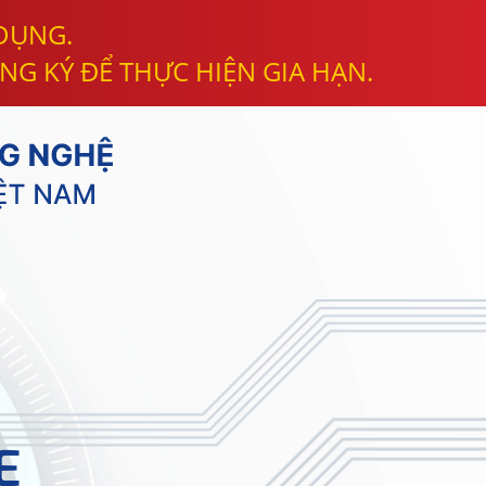
 DỤNG.
NG KÝ ĐỂ THỰC HIỆN GIA HẠN.
E