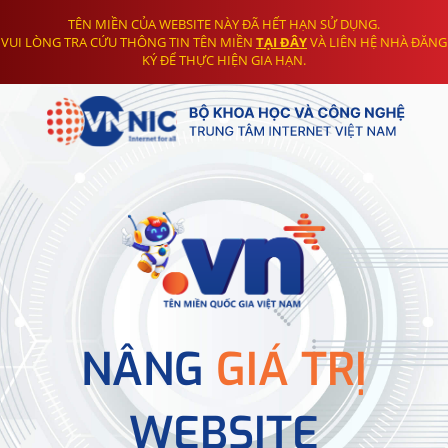
TÊN MIỀN CỦA WEBSITE NÀY ĐÃ HẾT HẠN SỬ DỤNG.
VUI LÒNG TRA CỨU THÔNG TIN TÊN MIỀN
TẠI ĐÂY
VÀ LIÊN HỆ NHÀ ĐĂNG
KÝ ĐỂ THỰC HIỆN GIA HẠN.
NÂNG
GIÁ TRỊ
WEBSITE