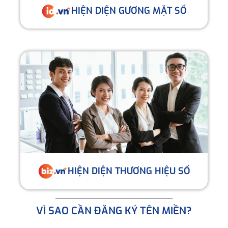
HIỆN DIỆN GƯƠNG MẶT SỐ
HIỆN DIỆN THƯƠNG HIỆU SỐ
VÌ SAO CẦN ĐĂNG KÝ TÊN MIỀN?